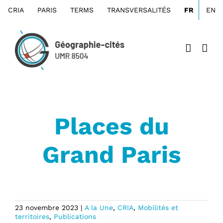
Passer
CRIA
PARIS
TERMS
TRANSVERSALITÉS
FR
EN
au
contenu
Places du
Grand Paris
23 novembre 2023
|
A la Une
,
CRIA
,
Mobilités et
territoires
,
Publications