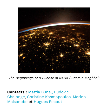
The Beginnings of a Sunrise © NASA / Jasmin Moghbeli
Contacts :
Mattia Bunel
,
Ludovic
Chalonge
,
Christine Kosmopoulos,
Marion
Maisonobe
et
Hugues Pecout